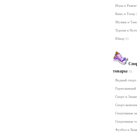
Игры и Развл
Кино и Театр
Музыка и Та
Туризм и Пут
Юмор
[0]
Спо
товары
[0]
Водный спор
Горнолыжный
Спорт и Знам
Спорт-компле
Спортивные м
Спортивные т
Футбол и Хок