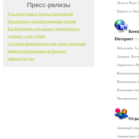
Мото и Вело 
Пресс-релизы
Раритет и Экс
Роль культурных и деловых мероприятий
Красноярска в развитии экономики региона
Как Красноярск стал важным транспортным и
Комп
деловым узлом Сибири
Интернет
[0]
География Красноярского края: какие территории
Вебдизайн. Со
наиболее перспективны для бизнеса и
Домены. Хост
инфраструктуры
Заработок в 
Комплектующ
Компьютеры и
Поисковая оп
Продвижение 
Отды
Активный от
Знакомства и