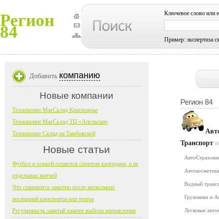
Ключевое слово или 
Регион
84
Пример: экспертиза с
компанию
Добавить
Новые компании
Регион 84
Технопоинт МагСклад Красноярье
Технопоинт МагСклад ТЦ «Апельсин»
Авт
Технопоинт Склад на Тамбовской
Транспорт
[0
Новые статьи
АвтоСтрахов
Футбол и хоккей остаются спортом календаря, а не
Автокосметика
отдельных матчей
Водный транс
Что становится заметно после нескольких
Грузовики и 
посещений кинотеатра или театра
Регулярность занятий важнее выбора направления
Легковые авт