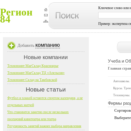
Ключевое слово или 
Регион
84
Пример: экспертиза с
компанию
Добавить
Новые компании
Учеба и О
Технопоинт МагСклад Красноярье
Главная стра
Технопоинт МагСклад ТЦ «Апельсин»
Технопоинт Склад на Тамбовской
Автошколы.
Новые статьи
Курсы. Трен
Техникумы. 
Футбол и хоккей остаются спортом календаря, а не
Фирмы раз
отдельных матчей
Сортиров
Что становится заметно после нескольких
Выберите
посещений кинотеатра или театра
Регулярность занятий важнее выбора направления