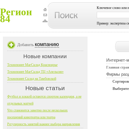
Ключевое слово или 
Регион
84
Пример: экспертиза с
компанию
Добавить
Новые компании
Интернет-
Технопоинт МагСклад Красноярье
Главная стра
Технопоинт МагСклад ТЦ «Апельсин»
Фирмы раз
Технопоинт Склад на Тамбовской
Сортиров
Новые статьи
Выберите
Футбол и хоккей остаются спортом календаря, а не
отдельных матчей
Что становится заметно после нескольких
посещений кинотеатра или театра
Регулярность занятий важнее выбора направления