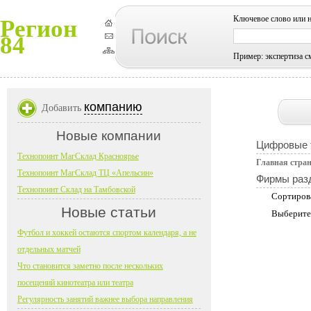
Ключевое слово или 
Регион
84
Пример: экспертиза с
компанию
Добавить
Новые компании
Цифровые 
Технопоинт МагСклад Красноярье
Главная стра
Технопоинт МагСклад ТЦ «Апельсин»
Фирмы раз
Технопоинт Склад на Тамбовской
Сортиров
Новые статьи
Выберите
Футбол и хоккей остаются спортом календаря, а не
отдельных матчей
Что становится заметно после нескольких
посещений кинотеатра или театра
Регулярность занятий важнее выбора направления