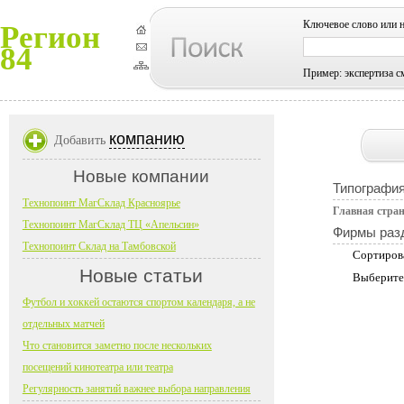
Ключевое слово или 
Регион
84
Пример: экспертиза с
компанию
Добавить
Новые компании
Типографи
Технопоинт МагСклад Красноярье
Главная стра
Технопоинт МагСклад ТЦ «Апельсин»
Фирмы раз
Технопоинт Склад на Тамбовской
Сортиров
Новые статьи
Выберите
Футбол и хоккей остаются спортом календаря, а не
отдельных матчей
Что становится заметно после нескольких
посещений кинотеатра или театра
Регулярность занятий важнее выбора направления