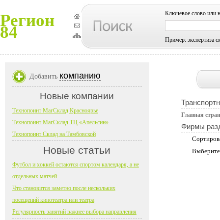
Ключевое слово или 
Регион
84
Пример: экспертиза с
компанию
Добавить
Новые компании
Транспортн
Технопоинт МагСклад Красноярье
Главная стра
Технопоинт МагСклад ТЦ «Апельсин»
Фирмы раз
Технопоинт Склад на Тамбовской
Сортиров
Новые статьи
Выберите
Футбол и хоккей остаются спортом календаря, а не
отдельных матчей
Что становится заметно после нескольких
посещений кинотеатра или театра
Регулярность занятий важнее выбора направления