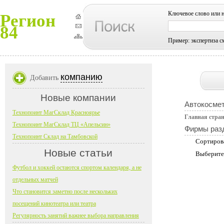
Ключевое слово или 
Регион
84
Пример: экспертиза с
компанию
Добавить
Новые компании
Автокосмет
Технопоинт МагСклад Красноярье
Главная стра
Технопоинт МагСклад ТЦ «Апельсин»
Фирмы раз
Технопоинт Склад на Тамбовской
Сортиров
Новые статьи
Выберите
Футбол и хоккей остаются спортом календаря, а не
отдельных матчей
Что становится заметно после нескольких
посещений кинотеатра или театра
Регулярность занятий важнее выбора направления