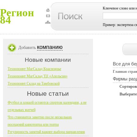
Ключевое слово или 
Регион
84
Пример: экспертиза с
компанию
Добавить
Новые компании
Все для б
Технопоинт МагСклад Красноярье
Главная стра
Технопоинт МагСклад ТЦ «Апельсин»
Фирмы раз
Технопоинт Склад на Тамбовской
Сортиров
Новые статьи
Выберите
Футбол и хоккей остаются спортом календаря, а не
отдельных матчей
Что становится заметно после нескольких
посещений кинотеатра или театра
Регулярность занятий важнее выбора направления