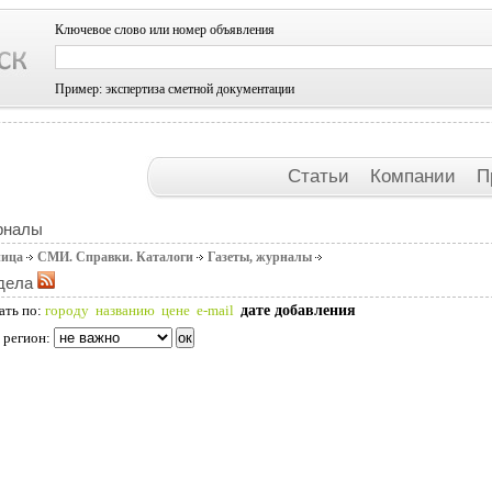
Ключевое слово или номер объявления
Пример: экспертиза сметной документации
Статьи
Компании
П
рналы
ница
СМИ. Справки. Каталоги
Газеты, журналы
дела
дате добавления
ать по:
городу
названию
цене
e-mail
 регион: