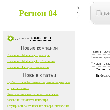
Регион 84
компанию
Добавить
Новые компании
Газеты, жу
Технопоинт МагСклад Красноярье
Главная стра
Технопоинт МагСклад ТЦ «Апельсин»
Фирмы раз
Технопоинт Склад на Тамбовской
Сортиров
Новые статьи
Выберите
Футбол и хоккей остаются спортом календаря, а не
отдельных матчей
Что становится заметно после нескольких
посещений кинотеатра или театра
Регулярность занятий важнее выбора направления