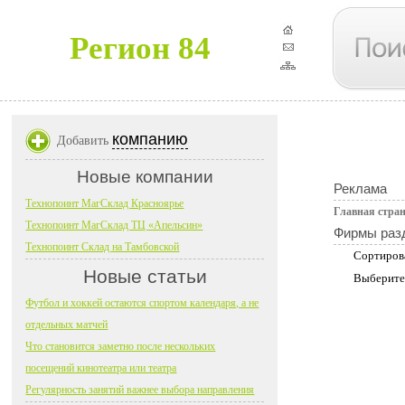
Регион 84
компанию
Добавить
Новые компании
Реклама
Технопоинт МагСклад Красноярье
Главная стра
Технопоинт МагСклад ТЦ «Апельсин»
Фирмы раз
Технопоинт Склад на Тамбовской
Сортиров
Новые статьи
Выберите
Футбол и хоккей остаются спортом календаря, а не
отдельных матчей
Что становится заметно после нескольких
посещений кинотеатра или театра
Регулярность занятий важнее выбора направления