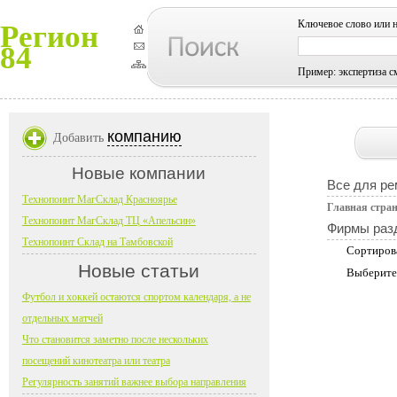
Ключевое слово или 
Регион
84
Пример: экспертиза с
компанию
Добавить
Новые компании
Все для ре
Технопоинт МагСклад Красноярье
Главная стра
Технопоинт МагСклад ТЦ «Апельсин»
Фирмы раз
Технопоинт Склад на Тамбовской
Сортиров
Новые статьи
Выберите
Футбол и хоккей остаются спортом календаря, а не
отдельных матчей
Что становится заметно после нескольких
посещений кинотеатра или театра
Регулярность занятий важнее выбора направления