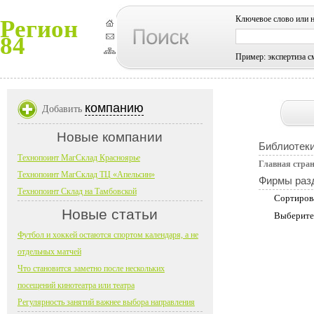
Ключевое слово или 
Регион
84
Пример: экспертиза с
компанию
Добавить
Новые компании
Библиотеки
Технопоинт МагСклад Красноярье
Главная стра
Технопоинт МагСклад ТЦ «Апельсин»
Фирмы раз
Технопоинт Склад на Тамбовской
Сортиров
Новые статьи
Выберите
Футбол и хоккей остаются спортом календаря, а не
отдельных матчей
Что становится заметно после нескольких
посещений кинотеатра или театра
Регулярность занятий важнее выбора направления