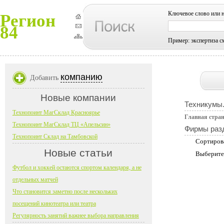
Ключевое слово или 
Регион
84
Пример: экспертиза с
компанию
Добавить
Новые компании
Техникумы.
Технопоинт МагСклад Красноярье
Главная стра
Технопоинт МагСклад ТЦ «Апельсин»
Фирмы раз
Технопоинт Склад на Тамбовской
Сортиров
Новые статьи
Выберите
Футбол и хоккей остаются спортом календаря, а не
отдельных матчей
Что становится заметно после нескольких
посещений кинотеатра или театра
Регулярность занятий важнее выбора направления